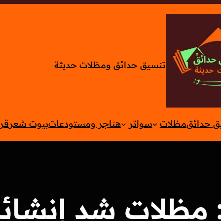
تنسيق حدائق ومظلات حديثة
ق حدائق
مظلات
سواتر
هناجر ومستودعات
بيوت شعر
قر
مظلات شد إنشائ