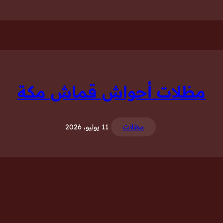
مظلات أحواش قماش مكة
مظلات
11 يوليو، 2026