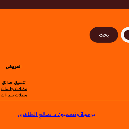
بحث
العروض
تنسيق حدائق
مظلات جلسات
مظلات سيارات
برمجة وتصميم/ د. صالح الطاهري