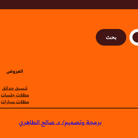
بحث
العروض
تنسيق حدائق
مظلات جلسات
مظلات سيارات
برمجة وتصميم/ د. صالح الطاهري