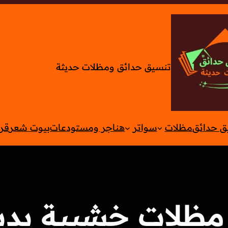
تنسيق حدائق ومظلات حديثة
ق حدائق
مظلات
سواتر
هناجر ومستودعات
بيوت شعر
قر
مظلات خشبية بدي