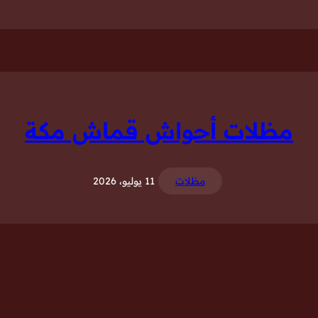
مظلات أحواش قماش مكة
مظلات
11 يوليو، 2026