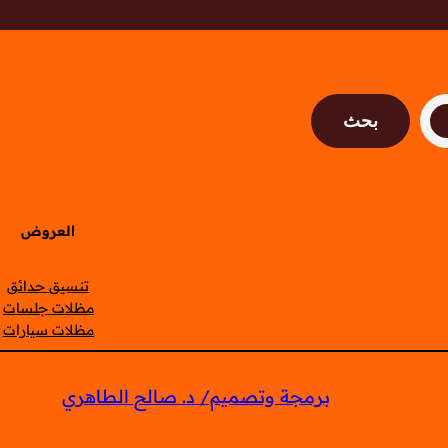
بحث
العروض
تنسيق حدائق
مظلات جلسات
مظلات سيارات
برمجة وتصميم/ د. صالح الطاهري