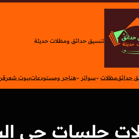
تنسيق حدائق ومظلات حديثة
ق حدائق
مظلات
سواتر
هناجر ومستودعات
بيوت شعر
قر
ات جلسات حي الش