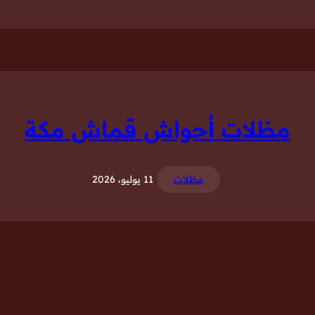
مظلات أحواش قماش مكة
مظلات
11 يوليو، 2026