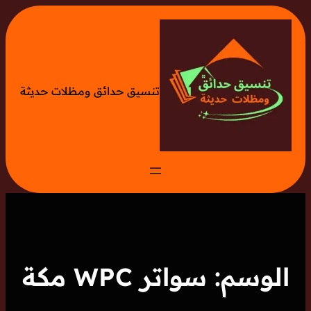
تخطى
إلى
المحتوى
تنسيق حدائق ومظلات حديثة
الوسم:
سواتر WPC مكة