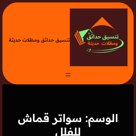
تخطى
إلى
المحتوى
تنسيق حدائق ومظلات حديثة
الوسم:
سواتر قماش
للفلل