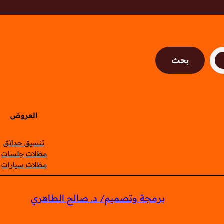
بحث
العروض
تنسيق حدائق
مظلات جلسات
مظلات سيارات
برمجة وتصميم/ د. صالح الطاهري