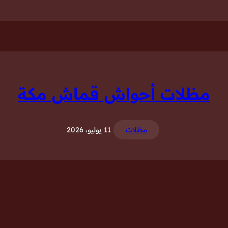
مظلات أحواش قماش مكة
مظلات
11 يوليو، 2026